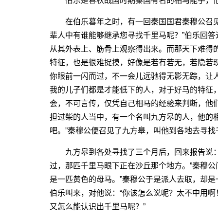
伯乐是春秋战国时期秦国有名的相马能手，他
在伯乐暮年之时，有一回秦国国君秦穆公召见
辈人中有谁能够继承您寻找千里马呢？”伯乐回答
从其外表上、筋骨上观察得出来。而那天下难得
特征，也是很难捉摸，好像是若有若无，若隐若
你眼前一闪而过，不一会儿远驰得无影无踪，让
我的儿子们都是才能低下的人，对于好马的特征
会，不可言传，仅凭自己相马的经验来判断，他
担过柴的人当中，有一个名叫九方皋的人，他的
吧。”秦穆公便召见了九方皋，叫他到各地去寻找
九方皋到各处寻找了三个月后，回来报告说：
过，那匹千里马眼下正在沙丘那个地方。”秦穆公问
是一匹黄色的母马。”秦穆公于是派人去取，却
伯乐叫来，对他说：“你该怎么说呢？太不中用
又怎么能认识出千里马呢？”