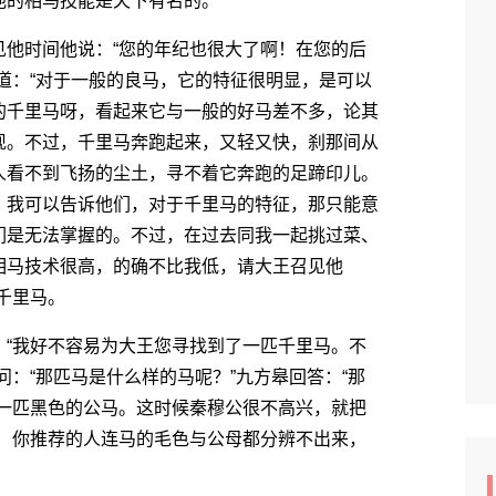
的相马技能是天下有名的。
他时间他说：“您的年纪也很大了啊！在您的后
道：“对于一般的良马，它的特征很明显，是可以
的千里马呀，看起来它与一般的好马差不多，论其
现。不过，千里马奔跑起来，又轻又快，刹那间从
人看不到飞扬的尘土，寻不着它奔跑的足蹄印儿。
，我可以告诉他们，对于千里马的特征，那只能意
们是无法掌握的。不过，在过去同我一起挑过菜、
相马技术很高，的确不比我低，请大王召见他
千里马。
“我好不容易为大王您寻找到了一匹千里马。不
：“那匹马是什么样的马呢？”九方皋回答：“那
是一匹黑色的公马。这时候秦穆公很不高兴，就把
啊！你推荐的人连马的毛色与公母都分辨不出来，