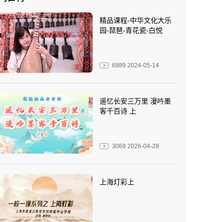
精品课程-中华文化大乐
园-琵琶-青花瓷-白悦
6889
2024-05-14
遥忆长安三万里 漫吟墨
客千百诗 上
3069
2026-04-28
上海灯彩上