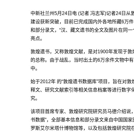
中新社兰州5月24日电 (记者 冯志军)记者24
建设获新突破，目前已完成国内外各地所藏6万件
和部分录文，“汉、藏文遗书的全文及图片在同一
亮点。
敦煌遗书，又称敦煌文献，是对1900年发现于敦
的总称。由于战乱，当时出土的6万余件文物中
中。
始于2012年 的“敦煌遗书数据库”项目，旨在
释文、研究文献索引等相关信息档案等进行数字
究。
该项目首席专家、敦煌研究院研究员马德介绍说，
书数据”，全部基本信息和部分录文来自中国国
罗斯艾尔米塔什博物馆等，以及包括敦煌研究院