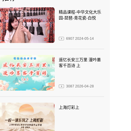
精品课程-中华文化大乐
园-琵琶-青花瓷-白悦
6907
2024-05-14
遥忆长安三万里 漫吟墨
客千百诗 上
3087
2026-04-28
上海灯彩上