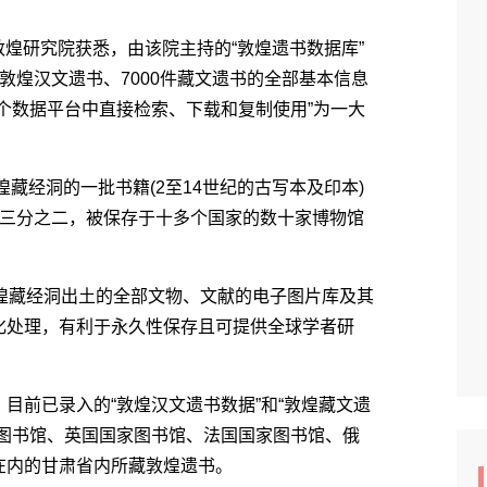
日从敦煌研究院获悉，由该院主持的“敦煌遗书数据库”
敦煌汉文遗书、7000件藏文遗书的全部基本信息
个数据平台中直接检索、下载和复制使用”为一大
煌藏经洞的一批书籍(2至14世纪的古写本及印本)
有三分之二，被保存于十多个国家的数十家博物馆
对敦煌藏经洞出土的全部文物、文献的电子图片库及其
化处理，有利于永久性保存且可提供全球学者研
目前已录入的“敦煌汉文遗书数据”和“敦煌藏文遗
家图书馆、英国国家图书馆、法国国家图书馆、俄
在内的甘肃省内所藏敦煌遗书。