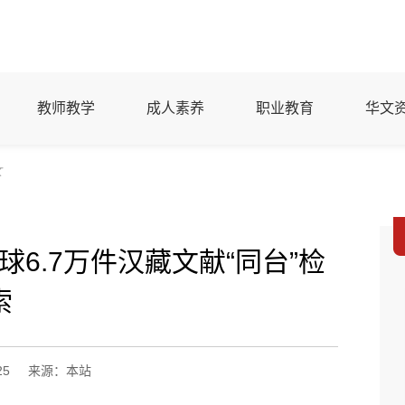
教师教学
成人素养
职业教育
华文
文
6.7万件汉藏文献“同台”检
索
25
来源：本站