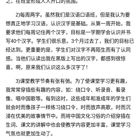
之，在班里形成人人开口的氛围。
2)每周两字。虽然我们是汉语口语班，但是我认为要
想真正地学习汉语，认识汉字是基础。从第一周开始，我
要求他们每周记住两个汉字，目标是一学期学会认识并书
写40个汉字。学生们很乐意。3个月过去了，我们的目标已
经达到。更重要的是，学生们对汉字不再陌生而有了认同
感。当他们认读出我在黑版上写出的汉字，都感到很惊
喜，啊，原来我们认识这么多汉字了！
3)课堂教学节奏有张有弛。为了使课堂学习更有趣，
我常常穿插些有趣的内容，如：绕口令、听录音、看录
像、唱中国歌等。每到这时，这些成年和准成年的学生们
就会时而像孩子一样练习绕口令，时而放声高歌，时而沉
浸在优美的故事情节中。而将中国文化习俗的介绍穿插在
生词、课文的讲解中也会使教学内容更加丰富，课堂学习
气氛也就更加生动了。