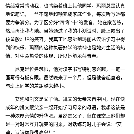
情绪常常感动我，也感染着班上其他同学。玛丽总是认真
地记笔记，一丝不苟地超额完成家庭作业，每次听写她都
要力争满分。为了区分好“四”和“十”的发音，她在家苦练，
然后再让我考她。当她通过了我的小测试时，脸上露出了
孩童般灿烂的笑容。我真正地感觉到玛丽从汉语学习中得
到的快乐。玛丽的这种执著好学的精神也是她对生活的热
情、对生命热爱的体现，所以她能永葆青春。
尼克是位建筑师，他对汉字书写特别感兴趣，一笔一
画写得有板有眼。虽然晚来了一个月，但是他奋起直追，
与班上同学的差距越来越小。
艾迪和凯文是父子俩。凯文的母亲来自中国，现在快
成年的凯文跟父亲一起开始学习母亲的母语，我想这该是
一种浓厚亲情的升华吧。虽然是父子，但在课堂上他们却
是一对时常互开玩笑的同桌。对话练习时儿子会说：“艾
迪，认识你我很高兴！”