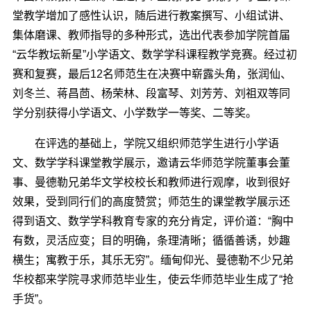
堂教学增加了感性认识，随后进行教案撰写、小组试讲、
集体磨课、教师指导的多种形式，选出代表参加学院首届
“云华教坛新星”小学语文、数学学科课程教学竞赛。经过初
赛和复赛，最后12名师范生在决赛中崭露头角，张润仙、
刘冬兰、蒋昌茴、杨荣林、段富琴、刘芳芳、刘祖双等同
学分别获得小学语文、小学数学一等奖、二等奖。
在评选的基础上，学院又组织师范学生进行小学语
文、数学学科课堂教学展示，邀请云华师范学院董事会董
事、曼德勒兄弟华文学校校长和教师进行观摩，收到很好
效果，受到同行们的高度赞赏；师范生的课堂教学展示还
得到语文、数学学科教育专家的充分肯定，评价道：“胸中
有数，灵活应变；目的明确，条理清晰；循循善诱，妙趣
横生；寓教于乐，其乐无穷”。缅甸仰光、曼德勒不少兄弟
华校都来学院寻求师范毕业生，使云华师范毕业生成了“抢
手货”。