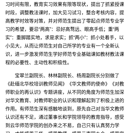
习时间有限，教育实习效果有限等现状，提出了抓紧授课
时段，调整教法课时，加大见习试习，整合考核内容，提
高教学时效等对策，并对师范生提出了零起点师范专业学
习的希望，要忌“两高”：忌好高骛远、眼高手低；重“两
实”：重脚踏实地，求是求实；抓“两小”：抓小处着手，以
小见大，从而让师范生对自己所学的专业有一个全新认
识，进一步激发师范生学好师范专业基础课如教材教法课
程的必要性、主动性和积极性。
宝翠兰副院长、林林副院长、杨周副院长分别做了
《赴缅北华校培训教师见闻》《华文教师的使命》《对教
师职业的再认识》专题讲座，从不同的角度为师范生加深
对华文教育、对教师职业的认识和理解起到了积极上进的
作用。有师范生深有感触地谈到，原先自己对当华文教师
认识还有不足，通过董事长和学院领导的教育指导，感受
到云华师范学院的创办来之不易，自己只有认真努力学