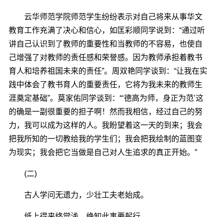
云华师范学院师范学生纷纷表示对自己将来从事华文
教育工作充满了决心和信心，如匡彩顺同学说到：“通过听
讲自己认识到了教师的重要性和当教师的不容易，也使自
己增强了对教师的责任感和荣誉感。因为教师承担着教书
育人和培养祖国未来的责任”。周双艳同学谈到：“让我在实
践中体会了教书育人的重要责任，它将为我未来的教师生
涯奠定基础”。莫家佑同学谈到：“‘德高为师，身正为范’这
的确是一副很重要的担子啊！然而我相信，经过自己的努
力，我可以成为这样的人。我盼望着这一天的到来；我会
把我所知的一切教给我的学生们；我会把我绘制的蓝图变
为现实；我会把它当做是自己对人生追求的真正开始。”
(二)
古人学问无遗力，少壮工夫老始成。
纸上得来终觉浅，绝知此事要躬行。