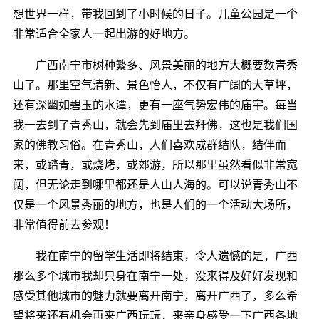
想世界一样，带我回到了小时候的日子。儿童公园是一个
非常适合全家人一起出游的好地方。
广西南宁市树种繁多、风景美丽的地方大概要数青秀
山了。那里空气清新、景色怡人，不仅有广阔的大草坪，
还有深幽如碧玉的水潭，更有一座气势宏伟的庙宇。每当
我一去到了青秀山，就会先到庙里去拜佛，这也是我们国
家的佛教习俗。在青秀山，人们喜欢成群结队，结伴而
来，或踏青，或烧烤，或郊游，所以那里虽然看似非常宽
阔，但无论走到哪里都还是人山人海的。可以说青秀山不
仅是一个风景秀丽的地方，也是人们的一个活动大场所，
非常值得前去参观！
我在南宁的留学生活即将结束，令人遗憾的是，广西
那么多个城市我却只身在南宁一处，没来得及好好发现和
感受其他城市的魅力就要离开南宁，离开广西了，多么希
望将来还有机会再来广西玩玩，来亲身感受一下广西各地