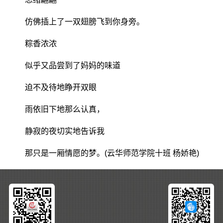
仿佛插上了一双翅膀飞到你身旁。
粽香浓浓
似乎又品尝到了妈妈的味道
迫不及待地睁开双眼
雨依旧下地那么认真，
静寂的夜切实地告诉我
那只是一厢情愿的梦。(云华师范学院十班 杨娇艳)