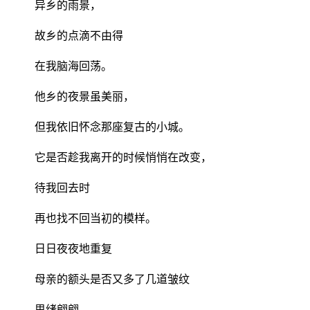
异乡的雨景，
故乡的点滴不由得
在我脑海回荡。
他乡的夜景虽美丽，
但我依旧怀念那座复古的小城。
它是否趁我离开的时候悄悄在改变，
待我回去时
再也找不回当初的模样。
日日夜夜地重复
母亲的额头是否又多了几道皱纹
思绪翩翩