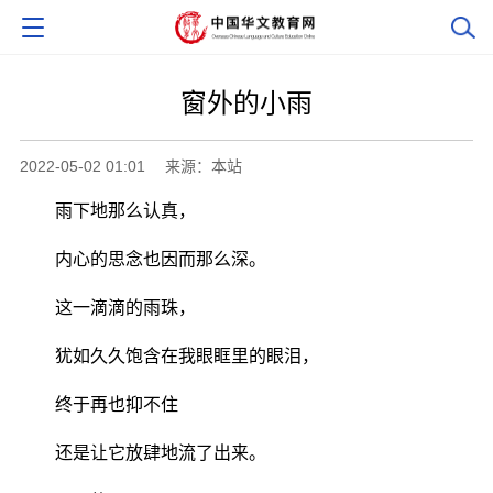
窗外的小雨
2022-05-02 01:01
来源：本站
雨下地那么认真，
内心的思念也因而那么深。
这一滴滴的雨珠，
犹如久久饱含在我眼眶里的眼泪，
终于再也抑不住
还是让它放肆地流了出来。