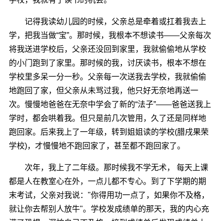
记得我读幼儿园的时候，父亲总是牵着或扛着我去上
学，把我当做“宝”。那时候，我根本不想读书――父亲每次
将我送进学校后，父亲还没回到家里，我就偷偷地从学校
的小门跑到了家里。那时候的我，讨厌读书，根本不想在
学校里多呆一分一秒。父亲每一次送我去学校，我就偷偷
地跑回了家，但父亲从未骂过我，他只好无奈地再送一
次。慢慢地爸爸在无奈中学会了新的“法子”――爸爸送我上
学时，都会哄着我。但只是前几次管用，久了还是同样地
跑回家。后来我上了一年级，转到姐姐读的学校(腊戌果荣
学校)，才慢慢地不跑回家了，甚至都不跑回家了。
次年，我上了二年级。那时候我不学无术， 每天上课
都是人在教室心在外，一点儿都不专心。到了下学期的期
末考试，父亲对我说："你得用功一点了，如果你不及格，
就让你去帮别人放牛"。学校发成绩单的那天，我的内心充