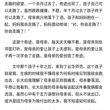
走路的欲望，一个多月过去了，奇迹出现了，孩子自己可
以走路了，虽然跌跌撞撞，不稳，半个月过去了孩子终于
可以走路了，母亲高兴地落下了泪。孩子和妈妈抱在一
起，妈妈我会走路了，妈妈激动地说：“对，你会走路了！
你会走路了！”
这是个奇迹，是母亲，每天天天睡不着，是母亲到处
寻医打听，是母亲的爱让孩子上天感到，是母亲的爱让孩
子再一次学会了走路，是母亲的爱创造了奇迹。
文中那个孩子十年之后，来到了云华师范，这个孩子
就是我，生病的时候我不懂母亲为何有时候见到我就会跑
出去，长大后我理解了母亲是见到我痛苦，母亲要落泪。
不想让我看到，长大后我的母亲每每谈起这件事我俩都会
流泪，虽然心中有千言万语想对母亲说，但从不说出口，
或许是因为母亲为我付出的太多，我不知道如何说起。