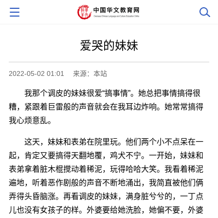
爱哭的妹妹
2022-05-02 01:01
来源：本站
我那个调皮的妹妹很爱“搞事情”。她总把事情搞得很
糟，紧跟着巨雷般的声音就会在我耳边炸响。她常常搞得
我心烦意乱。
这天，妹妹和表弟在院里玩。他们两个小不点呆在一
起，肯定又要搞得天翻地覆，鸡犬不宁。一开始，妹妹和
表弟拿着脏木棍搅动着稀泥，玩得哈哈大笑。我看着稀泥
遍地，听着恶作剧般的声音不断地涌出，我简直被他们俩
弄得头昏脑涨。再看调皮的妹妹，满身脏兮兮的，一丁点
儿也没有女孩子的样。外婆要给她洗脸，她偏不要，外婆