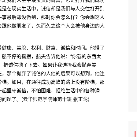
是我们人生中最宝贵的财富，它是打开我们成功
但是在现实生活中，诚信却是我们与人交往打开别
件事最后却没做到，那时你会怎么样？你会想这人
会跟他做朋友了，久而久之这个人会被他身边的人
：
健康、美貌、权利、财富、诚信和时间。他搭了
，船不停的摇摆，船夫告诉他说：“你载的东西太
想，把诚信抛了下去。如果让我选择我会抛弃美
在，那个抛弃了诚信的人他的后果可以想到，他注
阶梯。如果，在通往成功高峰的路上没有阶梯，那
一起坚守诚信，不怕困难，拒绝生活中的各种诱
问题了。(云华师范学院师范十班 张正鸾)