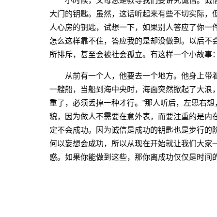
小时候，父母总是教导我们要讲究诚信。诚信
大门的钥匙。虽然，这话听起来有些不切实际，
人心房的钥匙，试想一下，如果别人答应了你一
怎么这样靠不住，答应我的是却没做到。以后不
所排斥，甚至会被社会孤立。有这样一个小故事
从前有一个人，他要去一个地方。他身上带着
一艘船，当船到海中央时，海面突然掀起了大浪
重了，必须丢掉一种才行。”那人听后，左思右
貌，因为做人不需要在意外表，而要注重的是内
定不会成功。因为诚信是成功的钥匙也是步行的
何以妄想会成功，所以从现在开始就让我们大家
惑。如果你能做到这些，那你离成功仅仅是时间的