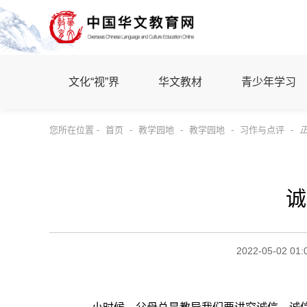
文化“视”界
华文教材
青少年学习
您所在位置 -
首页
-
教学园地
-
教学园地
-
习作与点评
-
诚
2022-05-02 01: