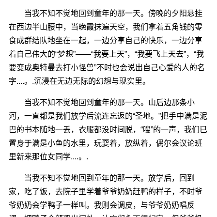
当我不知不觉地回到童年的那一天。傍晚的夕阳悬挂
在西边半山腰中，当晚霞抹遍天空，我们拿着五角钱的零
食成群结队地坐在一起，一边分享自己的快乐，一边分享
着自己伟大的“梦想”――“我要上天”，“我要飞上天去”，“我
要变成奥特曼去打小怪兽”不时也会说出自己心爱的人的名
字....。.沉浸在无边无际的幻想与现实里。
当我不知不觉地回到童年的那一天。山后边那条小
河，一直都是我们放学后流连忘返的“圣地。”把手中满是泥
巴的书本随地一丢，衣服都没时间脱，“嗖”的一声，我们已
置身于满是小鱼的水里，玩耍着，放纵着，偶尔会议论班
里新来那位女同学....。.
当我不知不觉地回到童年的那一天。放学后，回到
家，吃了饭，去院子里学着爷爷奶奶赶鸭的样子，不时爷
爷奶奶会学鸭子一样叫。我则会调皮，与爷爷奶奶唱反