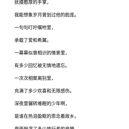
抚摸憨厚的手掌，
我能想象岁月曾划过他的脸庞。
一句句叮咛嘱咐里，
承载了爱和希翼。
一幕幕似曾相识的情景里，
有多少回忆被无情地遗忘。
一次次相聚离别里，
充满了多少欢喜和无限感伤。
深夜里辗转难眠的少年啊，
是谁在热泪盈眶的思念着故乡。
夜雨敲湿了多少旅行者的肩膀，