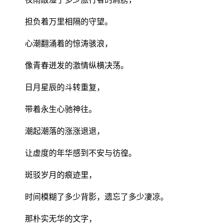
担负着万里相隔的守望。
心潮翻涌着的惊涛骇浪，
像青春迸发的激情纵横决荡。
日月星辰的斗转重复，
带着永生心驰神往。
潮起潮落的涨涨退退，
让虚度的年华感到不安与彷徨。
斑驳岁月的痕迹里，
时间模糊了多少背影，遗忘了多少凄凉。
那朴实无华的文字，