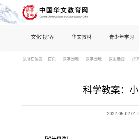
文化“视”界
华文教材
青少年学习
您所在位置 -
首页
-
教学园地
-
教学园地
-
教案选登
-
正
科学教案：小
2022-05-02 01: