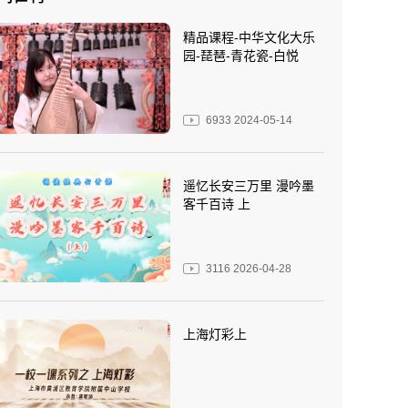
精品课程-中华文化大乐
园-琵琶-青花瓷-白悦
6933
2024-05-14
遥忆长安三万里 漫吟墨
客千百诗 上
3116
2026-04-28
上海灯彩上