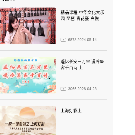
精品课程-中华文化大乐
园-琵琶-青花瓷-白悦
6878
2024-05-14
遥忆长安三万里 漫吟墨
客千百诗 上
3065
2026-04-28
上海灯彩上