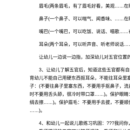
眉毛(两条眉毛，有了眉毛好看，美观……在眼
鼻子(一个鼻子、可以喘气、闻香味、……在眼
嘴巴(一个嘴巴，可以吃饭、说话、唱歌……在
耳朵(两个耳朵，可以听声音、听老师说话……
让幼儿一边说一边指，加深幼儿对五官位置
3、让幼儿了解五官后，知道这些五官都有自己
育幼儿不能自己用硬东西抠耳朵，不能往耳朵里
子：(不要往鼻子里塞东西，不要用手抠鼻子，流
时不要用舌头舔，很冷时带口罩……)。保护眼睛
绢去擦……)。保护眉毛：不要用手去拔，不要
……)。
4、和幼儿一起说儿歌练习巩固：???我问你，你