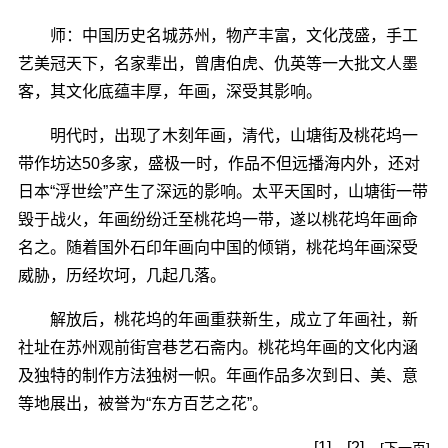
师：中国历史名城苏州，物产丰富，文化茂盛，手工
艺美冠天下，名家辈出，曾唐伯虎、仇英等一大批文人墨
客，其文化底蕴丰厚，年画，深受其影响。
明代时，出现了木刻年画，清代，山塘街及桃花坞一
带作坊达50多家，盛极一时，作品不但远播海内外，还对
日本“浮世绘”产生了深远的影响。太平天国时，山塘街一带
毁于战火，年画纷纷迁至桃花坞一带，遂以桃花坞年画命
名之。随着国外石印年画向中国的倾销，桃花坞年画深受
威胁，历经坎坷，几起几落。
解放后，桃花坞的年画重获新生，成立了年画社，新
社址在苏州观前街宫巷艺石斋内。桃花坞年画的文化内涵
及独特的制作方法独树一帜。年画作品多次到日、美、意
等地展出，被誉为“东方百艺之花”。
[1]
[2]
[下一页]