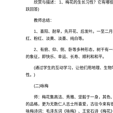
欣赏与描述： 1、梅花的生长习性？它有哪些
跃回答)
教师总结：
1、喜阳、耐旱，先开花、后发叶。一至二月
红、粉红、淡黄、淡墨、纯白等。
2、有俯、仰、侧、卧等多种形态，树干有一
的象征，即快乐、幸运、长寿、顺利和和平。
(通过学生的互动学习，让他们用地理、生物
性。)
(二)咏梅
师：梅花集高洁、秀雅、坚毅于一身，其色、
的品格，更为无数仁人志士所喜爱，古往今来有很
咏梅诗词：毛泽东词《咏梅》、王安石诗《梅花》