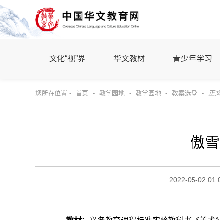
文化“视”界
华文教材
青少年学习
您所在位置 -
首页
-
教学园地
-
教学园地
-
教案选登
-
正
傲雪
2022-05-02 01: