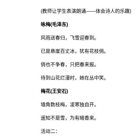
(教师让学生表演朗诵――体会诗人的乐趣)
咏梅(毛泽东)
风雨送春归，飞雪迎春到。
已是悬崖百丈冰，犹有花枝俏。
俏也不争春，只把春来报。
待到山花烂漫时，她在丛中笑。
梅花(王安石)
墙角数枝梅，凌寒独自开。
遥知不是雪，为有暗香来。
活动二：