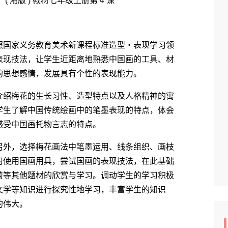
湘版 ) 教材七年级上册第 4 课
国家义务教育美术新课程标准造型・表现学习领
表现技法，让学生近距离地熟悉中国画的工具、材
的思想感情，发展具有个性的表现能力。
绍梅花的生长习性、造型特点以及人格精神的寓
学生了解中国传统绘画中的笔墨表现的特点，体会
感受中国画托物言志的特点。
外，选择梅花画法中笔墨运用、线条组织、画枝
习使用国画用具，尝试国画的表现技法，在此基础
菊等其他题材的欣赏与学习。调动学生的学习积极
文学等知识进行探究性地学习，丰富学生的知识
的伟大。