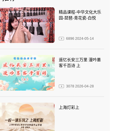
精品课程-中华文化大乐
园-琵琶-青花瓷-白悦
6896
2024-05-14
遥忆长安三万里 漫吟墨
客千百诗 上
3078
2026-04-28
上海灯彩上