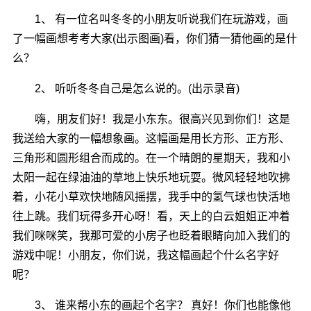
1、 有一位名叫冬冬的小朋友听说我们在玩游戏，画
了一幅画想考考大家(出示图画)看，你们猜一猜他画的是什
么？
2、 听听冬冬自己是怎么说的。(出示录音)
嗨，朋友们好！我是小东东。很高兴见到你们！这是
我送给大家的一幅想象画。这幅画是用长方形、正方形、
三角形和圆形组合而成的。在一个晴朗的星期天，我和小
太阳一起在绿油油的草地上快乐地玩耍。微风轻轻地吹拂
着，小花小草欢快地随风摇摆，我手中的氢气球也快活地
往上跳。我们玩得多开心呀！看，天上的白云姐姐正冲着
我们咪咪笑，我那可爱的小房子也眨着眼睛向加入我们的
游戏中呢！小朋友，你们说，我这幅画起个什么名字好
呢？
3、 谁来帮小东的画起个名字？ 真好！你们也能像他