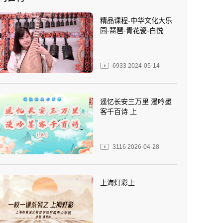
精品课程-中华文化大乐
园-琵琶-青花瓷-白悦
6933
2024-05-14
遥忆长安三万里 漫吟墨
客千百诗 上
3116
2026-04-28
上海灯彩上