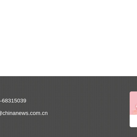
0-68315039
@chinanews.com.cn