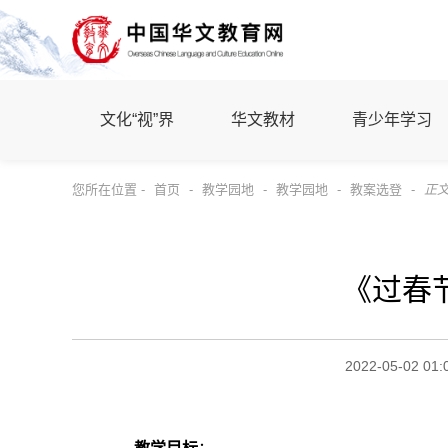
文化“视”界
华文教材
青少年学习
您所在位置 -
首页
-
教学园地
-
教学园地
-
教案选登
-
正
《过春
2022-05-02 01: