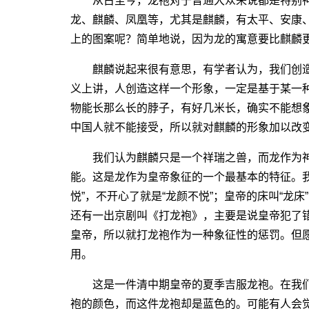
从古至今，龙袍对于普通大众来说都是特别神
龙、麒麟、凤凰等，尤其是麒麟，有太平、安康
上的图案呢？简单地说，因为龙的寓意要比麒麟
麒麟说起来很有意思，有学者认为，我们创造
义上讲，人创造这样一个形象，一定是基于某一
物能长那么长的脖子，有好几米长，确实不能想
中国人就不能接受，所以就对麒麟的形象加以改
我们认为麒麟只是一个祥瑞之兽，而龙作为神
能。这是龙作为皇帝象征的一个最基本的特征。我
悦”，不开心了就是“龙颜不悦”；皇帝的床叫“龙床
还有一出京剧叫《打龙袍》，主要是说皇帝犯了
皇帝，所以就打龙袍作为一种象征性的惩罚。但
用。
这是一件清中期皇帝的夏季吉服龙袍。在我们
袍的颜色，而这件龙袍却是蓝色的。可能有人会