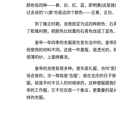
颜色有四种――黄、白、红、蓝，即明黄(这是我
过去说的“八旗”也是这四个颜色――正黄、正白
到了雍正时期，龙袍就定为这四种颜色：石青
了乾隆时期，把颜色比较重的石青色改成了蓝色
皇帝一年四季的衣服是在变化当中的。皇帝因
但使用的材料不同。这是一件夏服，是透光的，
很薄的纱，上面绣着龙。
皇帝的龙袍有很多种。首先是礼服，也叫“衮服
场合穿的；次一等就是“吉服”，是在吉庆的日子穿
服，就是平时不见人的时候穿的，这种便服跟我
帝的工作服，它不仅仅是一个象征，更重要的是
样的衣服。