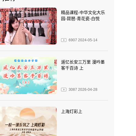
精品课程-中华文化大乐
园-琵琶-青花瓷-白悦
6907
2024-05-14
遥忆长安三万里 漫吟墨
客千百诗 上
3087
2026-04-28
上海灯彩上