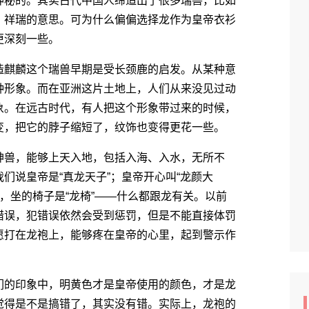
秘的。其实古代中国人缔造出了很多瑞兽，比如
、祥瑞的意思。可为什么偏偏选择龙作为皇帝衣衫
更深刻一些。
麒麟这个瑞兽早期是受长颈鹿的启发。从某种意
种形象。而在亚洲这片土地上，人们从来没见过动
象。在远古时代，有人把这个形象带过来的时候，
变，把它的脖子缩短了，纹饰也变得更花一些。
兽，能够上天入地，包括入海、入水，无所不
们说皇帝是“真龙天子”；皇帝开心叫“龙颜大
”，坐的椅子是“龙椅”――什么都跟龙有关。以前
错误，犯错误依然会受到惩罚，但是不能直接体罚
愿打在龙袍上，能够疼在皇帝的心里，起到警示作
的印象中，明黄色才是皇帝使用的颜色，才是龙
觉得是不是搞错了，其实没有错。实际上，龙袍的