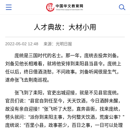
人才典故：大材小用
2022-05-02 12:48
来源：光明日报
庞统是三国时代的名士。那一年，庞统去投奔刘备。
刘备见他长相难看，就将他安排到耒阳县当县令。庞统上
任以后，终日借酒浇愁，不问政事。刘备听闻很是生气，
遂命张飞去荆南巡视。
张飞到了耒阳，官吏出城迎接，就是不见县官庞统。
官员们说：“县官自到任至今，天天饮酒，今日酒醉未醒，
故没有亲自迎接！”张飞听了大怒，直奔县衙，找来庞统，
劈头就问：“派你到耒阳主事，为何整天饮酒，荒废公事？”
庞统说：“百里小县，政事甚少，百日之事，一日可以处理