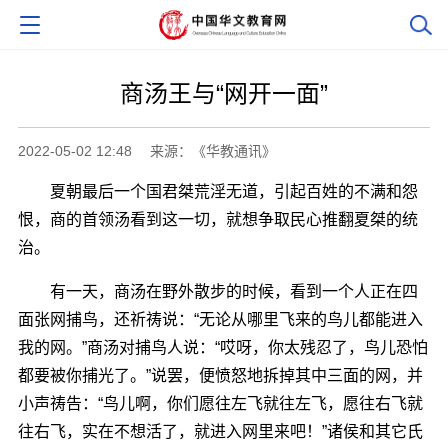
商汤王与“网开一面”
2022-05-02 12:48
来源：《华教通讯》
夏朝最后一个国君桀荒淫无道，引起百姓的不满和怨
恨，商的首领汤看到这一切，就想争取民心推翻夏桀的统
治。
有一天，商汤在野外散步的时候，看到一个人正在四
面张网捕鸟，还祈祷说：“无论从哪里飞来的鸟儿都能进入
我的网。”商汤对捕鸟人说：“哎呀，你太残忍了，鸟儿恐怕
都要被你捕光了。”说罢，便愤怒地拆掉其中三面的网，并
小声祷告：“鸟儿啊，你们愿往左飞就往左飞，愿往右飞就
往右飞，实在不想活了，就进入网里来吧！”诸侯和其它氏