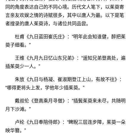
同的角度表达自己的不同心境。历代文人笔下，以茱萸寄
言亲友欢娱之情的诗赋很多，其中以唐人为最。以下是笔
者搜录的唐人茱萸诗，与诸位共同品尝。
杜甫《九日蓝田崔氏庄》：“明年此会知谁健，醉把茱
萸子细看。”
王维《九月九日忆山东兄弟》：“遥知兄弟登高处，遍
插茱萸少一人。”
朱放《九日与杨凝、崔淑期登江上山，有故不往》：
“哪得更将头上发，学他年少插茱萸。”
戴叔伦《登高乘月寻僧》：“插鬓茱萸来未尽，共随明
月下沙滩。”
卢纶《九日奉陪侍郎》：“睥睨三层连步障，茱萸一朵
映华簪。”