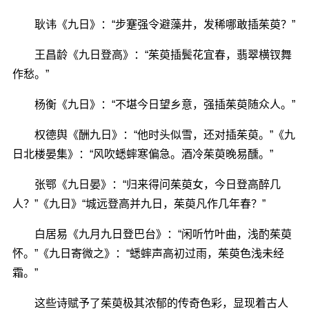
耿讳《九日》：“步蹇强令避藻井，发稀哪敢插茱萸？”
王昌龄《九日登高》：“茱萸插鬓花宜春，翡翠横钗舞
作愁。”
杨衡《九日》：“不堪今日望乡意，强插茱萸随众人。”
权德舆《酬九日》：“他时头似雪，还对插茱萸。”《九
日北楼晏集》：“风吹蟋蟀寒偏急。酒冷茱萸晚易醺。”
张鄂《九日晏》：“归来得问茱萸女，今日登高醉几
人？”《九日》“城远登高并九日，茱萸凡作几年春？”
白居易《九月九日登巴台》：“闲听竹叶曲，浅酌茱萸
怀。”《九日寄微之》：“蟋蟀声高初过雨，茱萸色浅未经
霜。”
这些诗赋予了茱萸极其浓郁的传奇色彩，显现着古人