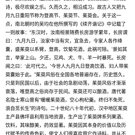
诗，极尽欢娱之乐。久而久之，相沿成习。故古人又把九
月九日重阳节称为登高节、茱萸节、茱萸会。关于这一
点，南北朝时的吴均在他所撰写的《续齐谐记》中记载了
一则故事：“东汉时，汝南桓景随费长房游学累年，长房谓
曰：‘九月九日，汝家中当有灾，宜急去，令家人各作绛
囊，盛茱萸以系臂，登高，饮菊花酒，此祸可除。’景如其
言，举家上山。夕还，见鸡、犬、牛、羊一时暴死。长房
闻之曰：‘此可代之。’今世人九月九日登高饮酒、妇人带茱
萸囊始于此。”茱萸风俗在全国各地普遍存在，历史悠久，
只是到民国以后，由于社会的急剧动荡，茱萸风俗才渐渐
衰落，唯登高之俗尚存于民间。茱萸还可以酿酒，唐代著
名隐士寒山曾有“暖暖茱萸酒，空心枸杞羹。终归不免死，
浪自觅长生”的诗句。二十世纪八十年代初，汉中地区茱萸
主产县佛坪县利用当地资源，生产出了茱萸牌系列果酒、
饮料，其味醇美，药效显著。茱萸因其本身的价值以及历
代赋予的传奇色彩，使文人们很喜欢用它作诗料，并从不