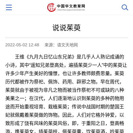
说说茱萸
2022-05-02 12:48
来源：语文天地网
王维《九月九日忆山东兄弟》是几乎人人熟记成诵的
小诗，其中“遥知兄弟登高处，遍插茱萸少一人”中的茱萸让
许多少年产生美好的憧憬，也让许多教师颇费思量。茱萸
历代都被作为祭祀、佩饰、药用、辟邪之物。早在周代，
茱萸就由于被视为非凡之物而被当作祭祀不可或缺的八种
美果之一；在汉代，人们逐渐地认识到茱萸的多种药物用
途而开始重视培育、栽植茱萸；传说中战国时期的楚国王
妃就佩戴着茱萸做的饰物。因此，人们对它格外钟爱，以
致形成了饶有风味的茱萸风俗，即，于重阳之日，登高畅
游，携茱萸女，插茱萸枝，佩茱萸囊，饮茱萸酒，吟茱萸