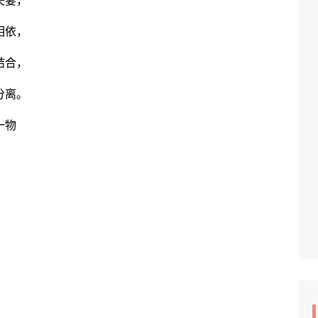
夫妻，
相依，
结合，
分离。
一物