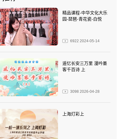
精品课程-中华文化大乐
园-琵琶-青花瓷-白悦
6922
2024-05-14
遥忆长安三万里 漫吟墨
客千百诗 上
3098
2026-04-28
上海灯彩上