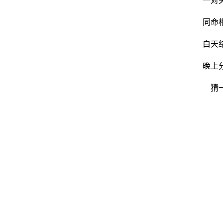
一对
同命
白天
晚上
猜