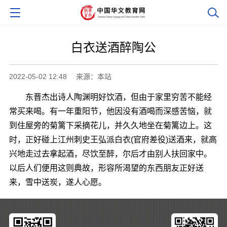
白衣送酒醉陶公
2022-05-02 12:48
来源：本站
东晋杰出诗人陶渊明好饮酒，但由于家里穷苦不能经
常买来喝。有一年重阳节，他因没有酒喝而深感苦恼，就
到住屋旁的菊篱下采摘花儿，并久久地坐在菊篱边上。这
时，正好碰上江州刺史王弘派白衣(官府差役)送酒来，就高
兴地走过去拿起酒，尽饮至醉，尔后才由别人扶回家中。
以后人们便用这则典故，形容所渴望的东西朋友正好送
来，雪中送炭，遂人心愿。