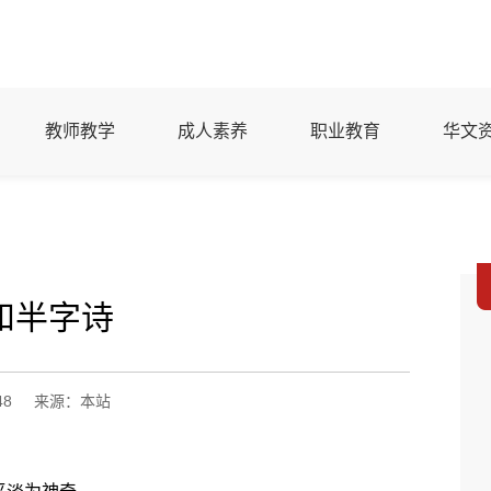
教师教学
成人素养
职业教育
华文
和半字诗
48
来源：本站