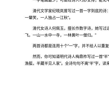
一字笔画最少，可是经诗人巧妙安排，能化平
清代文学家纪晓岚曾写过一首一字到底的诗：
一颦笑，一人独占一江秋”。
清代女诗人何佩玉，擅长作数字诗，她写过这
飞。一山一水中一寺，一林黄叶一僧归。”
两首诗都是连用十个“一”字，并不给人以重复
然而，你可知道明代诗人梅鼎祚写过一首“半”
渔艇，半藏半见人家”。全诗句句不离“半”字，读