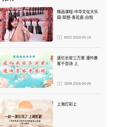
精品课程-中华文化大乐
园-琵琶-青花瓷-白悦
6922
2024-05-14
遥忆长安三万里 漫吟墨
客千百诗 上
3099
2026-04-28
上海灯彩上