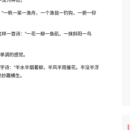
淡为神奇。
“一帆一桨一渔舟，一个渔翁一钓钩，一俯一仰
样一首诗：“一花一柳一鱼矶，一抹斜阳一鸟
单调的感觉。
字诗：“半水半烟著柳，半风半雨催花。半没半浮
来妙趣横生。