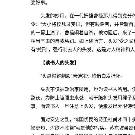
变好事。
头发的妙用，在一代奸雄曹操那儿得到充分体
令：“大小将校凡过麦田，但有践踏者，并皆斩首
的一幕上演了，曹操闹着自杀，被劝阻后，来了一个
相当严肃的自我惩罚。如上述所言，头发“受之父母
有“髡刑”，强行剃去人的头发，这是对人精神和
【读书人的头发】
“头悬梁锥刺股”唐诗宋词均借白发抒怀。
头发不仅被政治家所用，也为读书人所用。汉
熬夜，为防止瞌睡虫来袭，就干脆将头发用绳子系
事。而读书人一旦注意上头发，便激发出无限诗
面对安史之乱，忧国忧民的诗圣杜甫才四十多
搔更短，浑欲不胜簪”就是他的写实。苏东坡虽