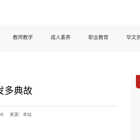
教师教学
成人素养
职业教育
华文
发多典故
48
来源：本站