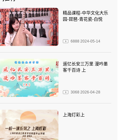
精品课程-中华文化大乐
园-琵琶-青花瓷-白悦
6888
2024-05-14
遥忆长安三万里 漫吟墨
客千百诗 上
3068
2026-04-28
上海灯彩上