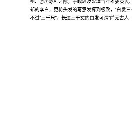
州、游历赤壁之际，子瞻思及公瑾当年雄姿英发、
郁的李白，更将头发的写意发挥到极致，“白发三
不过“三千尺”，长达三千丈的白发可谓“前无古人