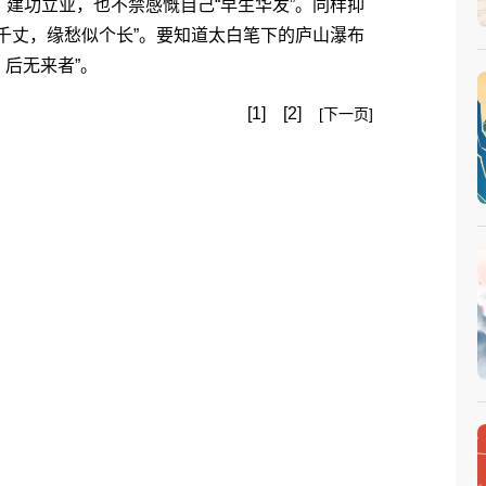
建功立业，也不禁感慨自己“早生华发”。同样抑
千丈，缘愁似个长”。要知道太白笔下的庐山瀑布
，后无来者”。
[1]
[2]
[下一页]