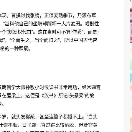
现。曹操讨伐张绣，正值麦熟季节，乃颁布军
。”岂料他自己的坐骑却踩坏一大片麦田。戏剧性
“割发权代首”。这在当时可不算“作秀”，而是
”，“全而生之，当全而归之”，所以中国古代曾
人格的一种蹂躏。
朝儒学大师孙敬小时候读书非常用功，经常通宵
在屋梁上。这便是《汉书》所记“头悬梁”的故
情。
岁，就头发稀疏，甚至连簪子都插不上。“白头
然仕途不顺，日子却一直过得比较洒脱，但贬官黄