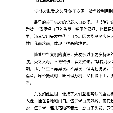
【政治家的头发】
“身体发肤受之父母”始于商汤，被曹操利用到
最早的关于头发的记载来自商汤。《书传》记
为祷。”汤便把自己的头发、指甲作祭品，也算
里，汤其实用头发替代了自身。因为华夏民族在
牲自我而求雨，体现了很高的境界。
随着中华文明的演进，头发被赋予更多特殊的
肤，受之父母，不敢毁伤，孝之始也。”华夏儿
期，几乎终生不再剪发。不剪发，但需勤洗发，而且
篇章。周公摄政时，既日理万机，又礼贤下士，洗
断。
头发如此显眼，便成了人们互相辨认的重要标
人像，挂在各地城门口。伍子胥白天躲藏，夜晚
紧，伍子胥一连几宿睡不着觉，愁白了头发，竟