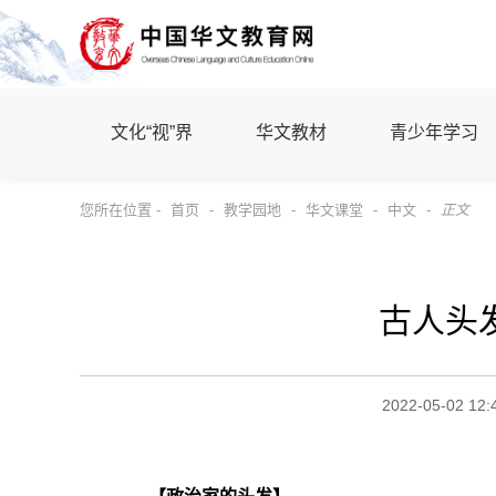
文化“视”界
华文教材
青少年学习
您所在位置 -
首页
-
教学园地
-
华文课堂
-
中文
-
正文
古人头
2022-05-02 12: