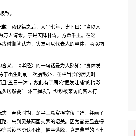
极致。
载，汤伐桀之后，大旱七年，史卜曰：“当以人
是为万人请命，于是天降甘霖，方数千里。在这
远古时期就认为，头发可以代表人的整体，汤以牺
含义。《孝经》的一句话最为人熟知：“身体发
女除了出生时剃一次胎毛外，在相当长的历史时
“五日一沐”，故此有了周公“握发吐哺”的精彩
头居然要“一沐三握发”，频频被来访的客人打
志。春秋时期，楚平王悬赏捉拿伍子胥，并画了
赶路，来到吴楚两国交界的昭关。因为官吏盘查得
使守关役卒辨认不出，侥幸逃脱，真是典型的坏事