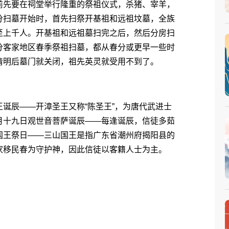
先要在祠堂举行隆重的祭祖仪式，杀猪、宰羊，
分扫墓开始时，首先扫祭开基祖和远祖坟墓，全族
至上千人。开基祖和远祖墓扫完之后，然后分房扫
分客家地区春季祭祖扫墓，都从春分或更早一些时
清明后墓门就关闭，祖先英灵就受用不到了。
辰――开漳圣王又称“陈圣王”，为唐代武进士
月十九日观世音菩萨诞辰――每逢诞辰，信徒多茹
国王祭日――三山国王是指广东省潮州府揭阳县的
家移民春为守护神，因此信徒以客籍人士为主。