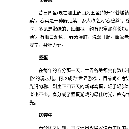
吃春菜
昔日四邑(现在加上鹤山为五邑)的开平苍城镇
菜”。春菜是一种野苋菜，乡人称之为“春碧蒿”
时，多见是嫩绿的，细细棵，约有巴掌那样长短。
汤”。有顺口溜道：“春汤灌脏，洗涤肝肠。阖家
安宁，身壮力健。
竖蛋
在每年的春分那一天，世界各地都会有数以千万
俗”的玩艺儿，何以成为“世界游戏”，目前尚难
光滑匀称、刚生下四五天的新鲜鸡蛋，轻手轻脚
者也不少。春分成了竖蛋游戏的最佳时光，故有“
光。
送春牛
春分随之即到，其时便出现挨家送春牛图的。