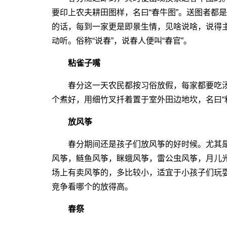
要印上农夫耕田图样，名曰“春牛图”。送图者都
的话，每到一家更是即景生情，见啥说啥，说得
动听。俗称“说春”，说春人便叫“春官”。
粘雀子嘴
春分这一天农民都按习俗放假，每家都要吃汤
个煮好，用细竹叉扦着置于室外田边地坎，名曰“
放风筝
春分期间还是孩子们放风筝的好时候。尤其是
风筝，鲢鱼风筝，眯蛾风筝，雷公虫风筝，月儿
场上有卖风筝的，多比较小，适宜于小孩子们玩
竞争看哪个的放得高。
春祭