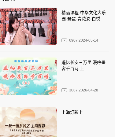
精品课程-中华文化大乐
园-琵琶-青花瓷-白悦
6907
2024-05-14
遥忆长安三万里 漫吟墨
客千百诗 上
3087
2026-04-28
上海灯彩上