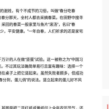
的谢姓，有个不成节的习俗，叫做“春分吃春
。逢春分那天，全村人都去采摘春菜。在田野中搜寻
采回的春菜一般家里与鱼片“滚汤”，名曰“春
老少，平安健康。”一年自春，人们祈求的还是家宅
计的人在做“竖蛋”试验。这一被称之为“中国习
考证。不过其玩法确简单易行且富有趣味：选择一个
地在桌子上把它竖起来。虽然失败者颇多，但成功
春分到，蛋儿俏”的说法。竖立起来的蛋儿好不风
其图是把二开红纸或黄纸印上全年农历节气，还