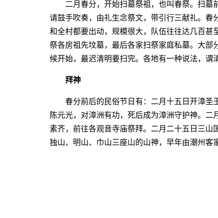
二月春分，开始扫墓祭祖，也叫春祭。扫墓前
请鼓手吹奏，由礼生念祭文，带引行三献礼。春
和全村都要出动，规模很大，队伍往往达几百甚
祭各房祖先坟墓，最后各家扫祭家庭私墓。大部
候开始，最迟清明要扫完。各地有一种说法，谓
拜神
春分前后的民俗节日有：二月十五日开漳圣王诞
陈元光，对漳洲有功，死后成为漳洲守护神。二
素齐，前往各观音寺庙祭拜。二月二十五日三山
独山、明山、巾山三座山的山神，早年由潮州客