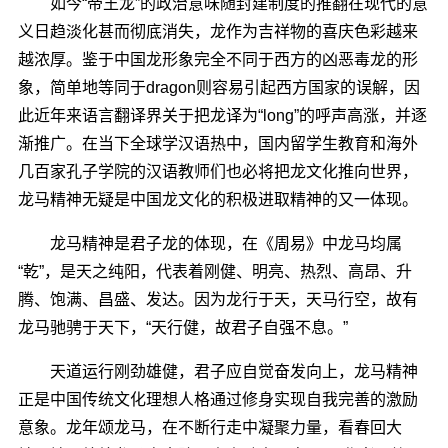
如今“帝王龙”的政治意味随封建制度的推翻在现代的意
义日趋淡化甚而彻底消失，龙作为吉祥物的喜庆色彩越来
越浓厚。鉴于中国龙形象完全不同于西方的凶恶毒龙的形
象，简单地等同于dragon则容易引起西方国家的误解，因
此近年来语言翻译界关于把龙译为“long”的呼声高涨，并逐
渐推广。在当下全球学汉语热中，国内留学生教育和海外
几百家孔子学院的汉语教师们也必将把龙文化推向世界，
龙马精神无疑是中国龙文化的积极进取精神的又一体现。
龙马精神是君子龙的体现，在《周易》中龙马均属
“乾”，是天之纯阳，代表着刚健、明亮、热烈、高昂、升
腾、饱满、昌盛、发达。因为龙行于天，天马行空，故有
龙马驰骋于天下，“天行健，故君子自强不息。”
天道运行刚劲雄健，君子应自觉奋发向上，龙马精神
正是中国传统文化理想人格通过修身实现自我完善的激励
意象。龙年颂龙马，在不断行走中凝聚力量，看春回大