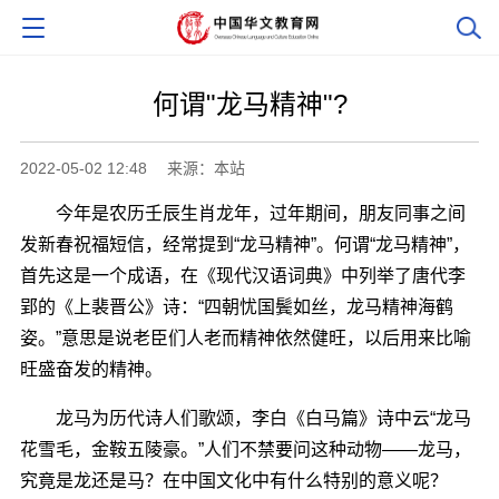
何谓"龙马精神"?
2022-05-02 12:48
来源：本站
今年是农历壬辰生肖龙年，过年期间，朋友同事之间
发新春祝福短信，经常提到“龙马精神”。何谓“龙马精神”，
首先这是一个成语，在《现代汉语词典》中列举了唐代李
郢的《上裴晋公》诗：“四朝忧国鬓如丝，龙马精神海鹤
姿。”意思是说老臣们人老而精神依然健旺，以后用来比喻
旺盛奋发的精神。
龙马为历代诗人们歌颂，李白《白马篇》诗中云“龙马
花雪毛，金鞍五陵豪。”人们不禁要问这种动物――龙马，
究竟是龙还是马？在中国文化中有什么特别的意义呢？