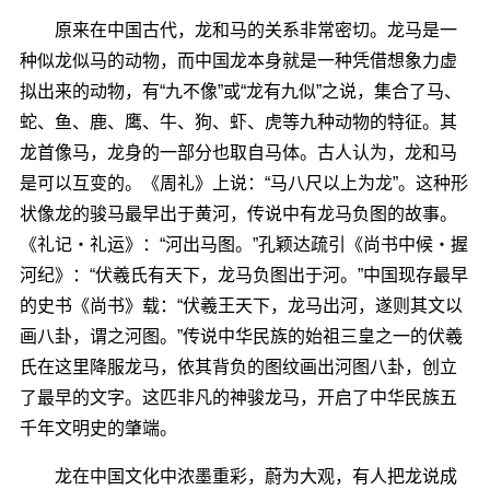
原来在中国古代，龙和马的关系非常密切。龙马是一
种似龙似马的动物，而中国龙本身就是一种凭借想象力虚
拟出来的动物，有“九不像”或“龙有九似”之说，集合了马、
蛇、鱼、鹿、鹰、牛、狗、虾、虎等九种动物的特征。其
龙首像马，龙身的一部分也取自马体。古人认为，龙和马
是可以互变的。《周礼》上说：“马八尺以上为龙”。这种形
状像龙的骏马最早出于黄河，传说中有龙马负图的故事。
《礼记・礼运》：“河出马图。”孔颖达疏引《尚书中候・握
河纪》：“伏羲氏有天下，龙马负图出于河。”中国现存最早
的史书《尚书》载：“伏羲王天下，龙马出河，遂则其文以
画八卦，谓之河图。”传说中华民族的始祖三皇之一的伏羲
氏在这里降服龙马，依其背负的图纹画出河图八卦，创立
了最早的文字。这匹非凡的神骏龙马，开启了中华民族五
千年文明史的肇端。
龙在中国文化中浓墨重彩，蔚为大观，有人把龙说成