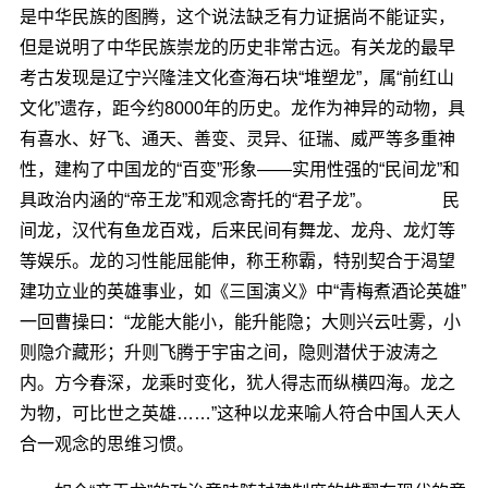
是中华民族的图腾，这个说法缺乏有力证据尚不能证实，
但是说明了中华民族崇龙的历史非常古远。有关龙的最早
考古发现是辽宁兴隆洼文化查海石块“堆塑龙”，属“前红山
文化”遗存，距今约8000年的历史。龙作为神异的动物，具
有喜水、好飞、通天、善变、灵异、征瑞、威严等多重神
性，建构了中国龙的“百变”形象――实用性强的“民间龙”和
具政治内涵的“帝王龙”和观念寄托的“君子龙”。 民
间龙，汉代有鱼龙百戏，后来民间有舞龙、龙舟、龙灯等
等娱乐。龙的习性能屈能伸，称王称霸，特别契合于渴望
建功立业的英雄事业，如《三国演义》中“青梅煮酒论英雄”
一回曹操曰：“龙能大能小，能升能隐；大则兴云吐雾，小
则隐介藏形；升则飞腾于宇宙之间，隐则潜伏于波涛之
内。方今春深，龙乘时变化，犹人得志而纵横四海。龙之
为物，可比世之英雄……”这种以龙来喻人符合中国人天人
合一观念的思维习惯。