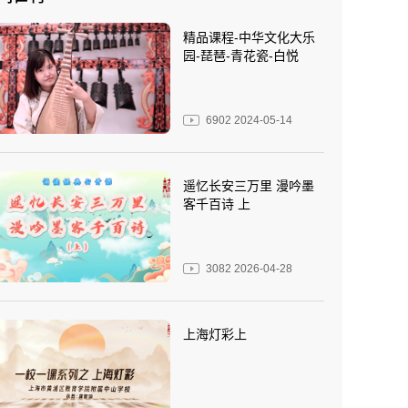
精品课程-中华文化大乐
园-琵琶-青花瓷-白悦
6902
2024-05-14
遥忆长安三万里 漫吟墨
客千百诗 上
3082
2026-04-28
上海灯彩上