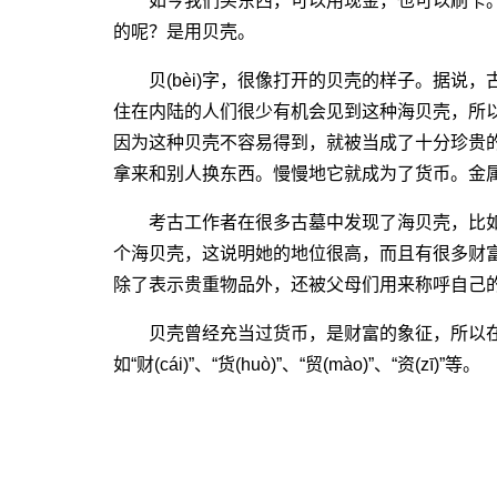
如今我们买东西，可以用现金，也可以刷卡。
的呢？是用贝壳。
贝(bèi)字，很像打开的贝壳的样子。据说，
住在内陆的人们很少有机会见到这种海贝壳，所
因为这种贝壳不容易得到，就被当成了十分珍贵
拿来和别人换东西。慢慢地它就成为了货币。金
考古工作者在很多古墓中发现了海贝壳，比如
个海贝壳，这说明她的地位很高，而且有很多财富。另
除了表示贵重物品外，还被父母们用来称呼自己
贝壳曾经充当过货币，是财富的象征，所以在汉
如“财(cái)”、“货(huò)”、“贸(mào)”、“资(zī)”等。