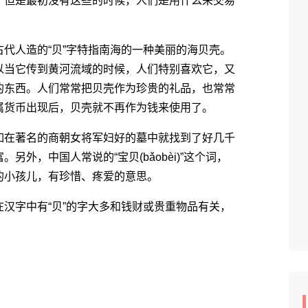
但是最初没有这些的时候，人们是用什么来交易
古代人造的“贝”字特指南海的一种美丽的海贝壳。
以当它传到黄河流域的时候，人们特别喜欢它，又
的东西。人们常常把贝壳作为珍贵的礼品，也常常
属货币出现后，贝壳就不再作为钱来使用了。
在著名的商朝女将军妇好的墓中就找到了好几千
外，中国人常说的“宝贝(bǎobèi)”这个词，
的小孩儿，有珍惜、疼爱的意思。
字中有“贝”的字大多和钱财或贵重物品有关，