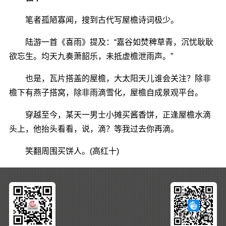
笔者孤陋寡闻，搜到古代写屋檐诗词极少。
陆游一首《喜雨》提及：“嘉谷如焚稗草青，沉忧耿耿
欲忘生。均天九奏萧韶乐，未抵虚檐泄雨声。”
也是，瓦片搭盖的屋檐，大太阳天儿谁会关注？除非
檐下有燕子搭窝，除非雨滴雪化，屋檐自成景观平台。
穿越至今，某天一男士小摊买酱香饼，正逢屋檐水滴
头上，他抬头看看，说，滴？等我过去你再滴。
笑翻周围买饼人。(高红十)