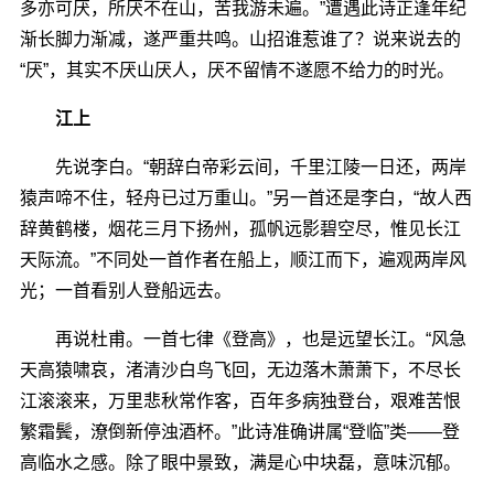
多亦可厌，所厌不在山，苦我游未遍。”遭遇此诗正逢年纪
渐长脚力渐减，遂严重共鸣。山招谁惹谁了？说来说去的
“厌”，其实不厌山厌人，厌不留情不遂愿不给力的时光。
江上
先说李白。“朝辞白帝彩云间，千里江陵一日还，两岸
猿声啼不住，轻舟已过万重山。”另一首还是李白，“故人西
辞黄鹤楼，烟花三月下扬州，孤帆远影碧空尽，惟见长江
天际流。”不同处一首作者在船上，顺江而下，遍观两岸风
光；一首看别人登船远去。
再说杜甫。一首七律《登高》，也是远望长江。“风急
天高猿啸哀，渚清沙白鸟飞回，无边落木萧萧下，不尽长
江滚滚来，万里悲秋常作客，百年多病独登台，艰难苦恨
繁霜鬓，潦倒新停浊酒杯。”此诗准确讲属“登临”类――登
高临水之感。除了眼中景致，满是心中块磊，意味沉郁。