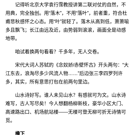
记得听北京大学袁行霈教授讲第二联对仗的自然，不
用典，完全独创。用“落木”，不用“落叶”，前者重，符合杜
甫悲秋感怀之心态。用“叶”就轻了。落木从高到低，萧萧喻
多且飘飞；长江由远及近，由势弱到滚滚，画面全是动感
地带。
咱试着换两句看看？千多年，无人交卷。
宋代大词人苏轼的《念奴娇/赤壁怀古》开头两句：“大
江东去，浪淘尽多少风流人物……”后边张三李四罗列许
多，其实，所有意思打包在前两句里边。
山水诗好写。谁人未见山水？有感就可为文。山水诗
难写，古人写尽矣！今人想翻杨柳新枝，豪华小区大门、
高速路出口、机场航站楼――无楼可登无柳可折无诗情可
觅。
檐下