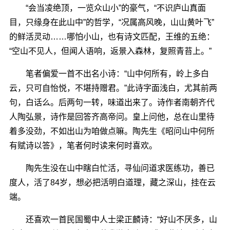
“会当凌绝顶，一览众山小”的豪气，“不识庐山真面
目，只缘身在此山中”的哲学，“况属高风晚，山山黄叶飞”
的鲜活灵动……哪怕小山，也有诗文匹配，王维的五绝：
“空山不见人，但闻人语响，返景入森林，复照青苔上。”
笔者偏爱一首不出名小诗：“山中何所有，岭上多白
云，只可自怡悦，不堪持赠君。”此诗字面浅白，尤其前两
句，白话么。后两句一转，味道出来了。诗作者南朝齐代
人陶弘景，诗作是回答齐高帝问。皇上问他，总在山里待
着多没劲，不如出山为咱做点嘛。陶先生《昭问山中何所
有赋诗以答》，笔者何时读来何时喜欢。
陶先生没在山中瞎白忙活，寻仙问道求医练功，善已
度人，活了84岁，想必把活明白道理，藏之深山，挂在云
端。
还喜欢一首民国蜀中人士梁正麟诗：“好山不厌多，山