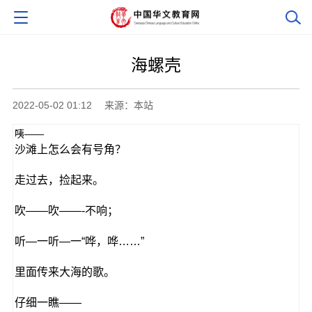
海螺壳
2022-05-02 01:12
来源：本站
咦――
沙滩上怎么会有号角？
走过去，捡起来。
吹――吹――-不响；
听―一听―一“哗，哗……”
里面传来大海的歌。
仔细一瞧――