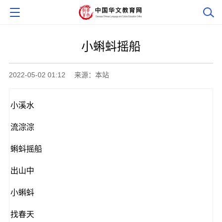
小蝌蚪摇船
2022-05-02 01:12
来源：本站
小溪水
流淙淙
蝌蚪摇船
出山中
小蝌蚪
找春天