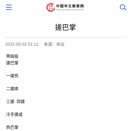
搓巴掌
2022-05-02 01:12
来源：本站
乖娃娃
搓巴掌
一搓热
二搓痒
三搓 四搓
冷手搓成
热巴掌