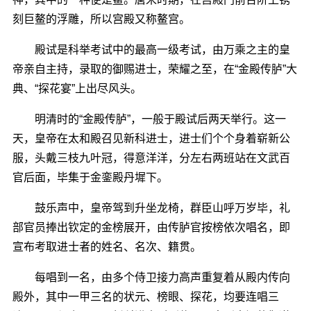
刻巨鳌的浮雕，所以宫殿又称鳌宫。
殿试是科举考试中的最高一级考试，由万乘之主的皇
帝亲自主持，录取的御赐进士，荣耀之至，在“金殿传胪”大
典、“探花宴”上出尽风头。
明清时的“金殿传胪”，一般于殿试后两天举行。这一
天，皇帝在太和殿召见新科进士，进士们个个身着崭新公
服，头戴三枝九叶冠，得意洋洋，分左右两班站在文武百
官后面，毕集于金銮殿丹墀下。
鼓乐声中，皇帝驾到升坐龙椅，群臣山呼万岁毕，礼
部官员捧出钦定的金榜展开，由传胪官按榜依次唱名，即
宣布考取进士者的姓名、名次、籍贯。
每唱到一名，由多个侍卫接力高声重复着从殿内传向
殿外，其中一甲三名的状元、榜眼、探花，均要连唱三