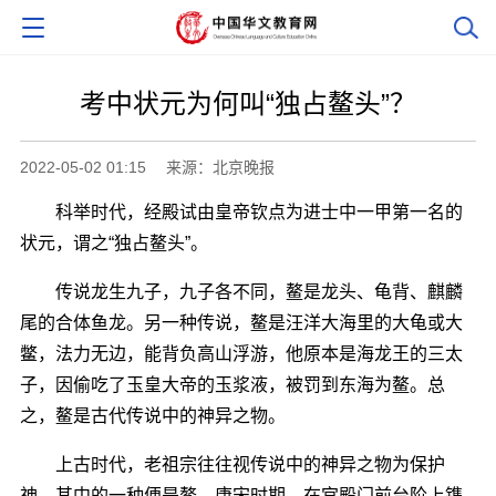
考中状元为何叫“独占鳌头”？
2022-05-02 01:15
来源：北京晚报
科举时代，经殿试由皇帝钦点为进士中一甲第一名的
状元，谓之“独占鳌头”。
传说龙生九子，九子各不同，鳌是龙头、龟背、麒麟
尾的合体鱼龙。另一种传说，鳌是汪洋大海里的大龟或大
鳖，法力无边，能背负高山浮游，他原本是海龙王的三太
子，因偷吃了玉皇大帝的玉浆液，被罚到东海为鳌。总
之，鳌是古代传说中的神异之物。
上古时代，老祖宗往往视传说中的神异之物为保护
神，其中的一种便是鳌。唐宋时期，在宫殿门前台阶上镌