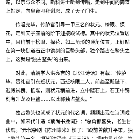
遍，以示与众不同。新科进士听到传唱，走到中间的御道
上站定，向皇帝叩拜谢恩，成了天子门生。
传唱完毕，传胪官引导一甲三名的状元、榜眼、探
花，走到天子座前的阶下迎接殿试榜。其中的状元位置居
中，且稍前于榜眼、探花，如三角形的顶角位置，正好站
在第一块御道石正中镌刻的巨鳌头部，独个踏占在鳌头之
上，这就是“独占鳌头”的由来。
对此，清朝学人洪亮吉的《北江诗话》有载：“传胪
毕，赞礼官引东班状元，西班榜眼二人，前趋至殿陛下，
迎殿试榜。抵陛，则状元稍前进，立中陛石上，石正中镌
刻有升龙及巨鳌……以此称独占鳌头。”
独占鳌头也就成了状元的代名词，频频出现在诗词戏
曲中，如宋代叶适《蔡尚书挽词》：“总角都鳌头，老生甘
伏膺。”元代杂剧《陈州粜米》楔子：“殿前曾献升平策，独
占鳌头第一名。”明朝沈受先《三元记》：“胸中星斗敛，笔