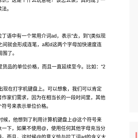
识，这是个什么玩意呢？该怎么读，真的成了一
读法。
中有一个常用介词ad，表示“去，到”(类似现
之间就会形成连笔，a和d这两个字母加快速度连
周围了。
货品的单位价格，而且一直延续至今。比如：“2
出现在打字机键盘上。可以想象，我们可以肯定
者作家们需求，因为在相当长的一段时间里，其他
个符号来表示单位价格。
时候，他想到了利用计算机键盘上@这个符号来
象一下，如果不使用@，使用任何其他字母充当分
。而且，这时候@的意义恰与拉丁词ad的含义大