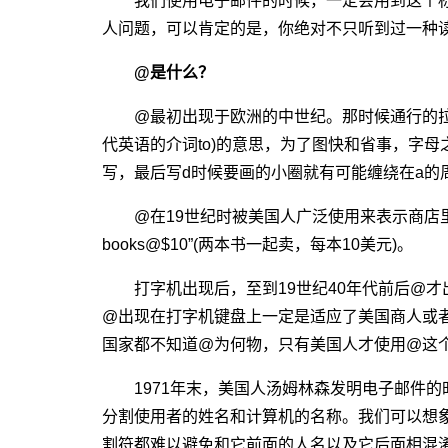
我们使用电子邮件的时候，一定会用到这个标
人问题，可以肯定的是，你绝对不只听到过一种
@是什么？
@最初出现于欧洲的中世纪。那时候通行的拉丁语
代英语的介词to)的意思，为了图快和省事，字母
写，最后写d时候要画的小圈就有可能缠绕在a的
@在19世纪时被美国人广泛使用来表示商店里
books@$10”(两本书一起卖，每本10美元)。
打字机出现后，至到19世纪40年代前后@才
@出现在打字机键盘上一定是适应了美国商人或
国家都不知道@为何物，只有美国人才使用@这
1971年末，美国人汤姆林森发明电子邮件的
分割使用者的姓名和计算机的名称。我们可以想
割符都难以避免和它前面的人名以及它后面相混淆