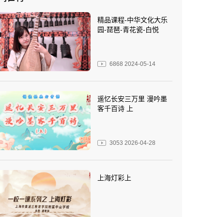
精品课程-中华文化大乐
园-琵琶-青花瓷-白悦
6868
2024-05-14
遥忆长安三万里 漫吟墨
客千百诗 上
3053
2026-04-28
上海灯彩上