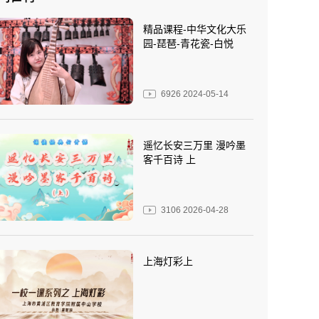
精品课程-中华文化大乐
园-琵琶-青花瓷-白悦
6926
2024-05-14
遥忆长安三万里 漫吟墨
客千百诗 上
3106
2026-04-28
上海灯彩上