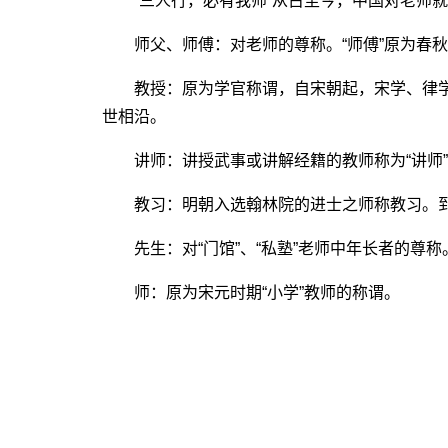
“三人行，必有我师”从古至今，中国对老师就
师父、师傅：对老师的尊称。“师傅”原为春秋
教授：原为学官称谓，自宋朝起，宋学、律学、
世相沿。
讲师：讲授武事或讲解经籍的教师称为“讲师”
教习：明朝入选翰林院的进士之师称教习。到
先生：对“门馆”、“私塾”老师中年长者的尊称
师：原为宋元时期“小学”教师的称谓。