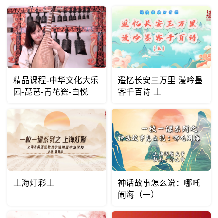
精品课程-中华文化大乐
遥忆长安三万里 漫吟墨
园-琵琶-青花瓷-白悦
客千百诗 上
上海灯彩上
神话故事怎么说：哪吒
闹海（一）