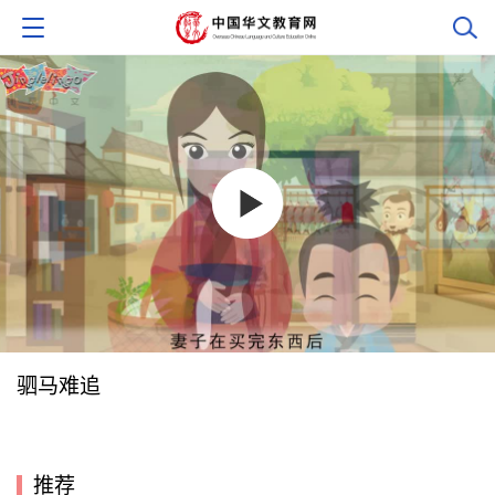
驷马难追
推荐