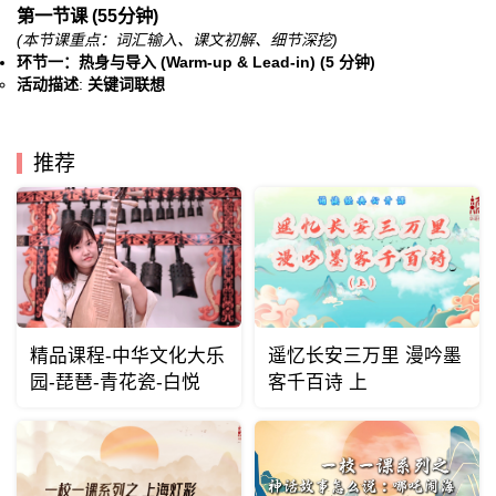
第一节课 (55分钟)
(本节课重点：词汇输入、课文初解、细节深挖)
环节一：热身与导入 (Warm-up & Lead-in) (5 分钟)
活动描述
:
关键词联想
推荐
精品课程-中华文化大乐
遥忆长安三万里 漫吟墨
园-琵琶-青花瓷-白悦
客千百诗 上