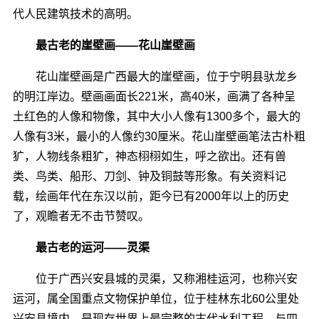
代人民建筑技术的高明。
最古老的崖壁画――花山崖壁画
花山崖壁画是广西最大的崖壁画，位于宁明县驮龙乡
的明江岸边。壁画画面长221米，高40米，画满了各种呈
土红色的人像和物像，其中大小人像有1300多个，最大的
人像有3米，最小的人像约30厘米。花山崖壁画笔法古朴粗
犷，人物线条粗犷，神态栩栩如生，呼之欲出。还有兽
类、鸟类、船形、刀剑、钟及铜鼓等形象。有关资料记
载，绘画年代在东汉以前，距今已有2000年以上的历史
了，观瞻者无不击节赞叹。
最古老的运河――灵渠
位于广西兴安县城的灵渠，又称湘桂运河，也称兴安
运河，属全国重点文物保护单位，位于桂林东北60公里处
兴安县境内，是现存世界上最完整的古代水利工程，与四