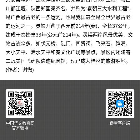
川都江堰、陕西郑国渠齐名，并称为“秦朝三大水利工程”，
是广西最古老的一条运河，也是我国甚至是全世界最古老
的运河之一。灵渠开凿于西元前214年(秦)，全长37公里，
建成于秦始皇33年(公元前214年)。灵渠两岸风景优美，文
物古迹众多，如状元桥、陡门、四贤祠、飞来石、铧嘴、
大小天平、泄水天平和秦文化广场等景点，景区内还建有
二战美国飞虎队遗迹纪念馆，现已成为桂林的旅游胜地。
(作者：谢微)
中国华文教育网
侨宝客户端
官方微博