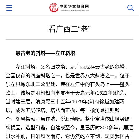
看广西三“老”
最古老的斜塔――左江斜塔
左江斜塔，又名归龙塔，是广西现存最古老的斜塔，
全国仅存的四座斜塔之一，也是世界八大斜塔之一。位于
崇左县城东北二公里处，建在左江中的石头岛上――鳌头
峰上，该塔是明朝知府李友梅于天启元年(1621年)建造，
当时建三层，清康熙三十五年(1629年)知府徐越加建两
层，成为五层砖塔。塔八面正檐，每一檐角悬挂铜铃一
个，随风摆动叮当作响，悦耳动听。整个宝塔依山顺势结
构稳固，造型和谐，自建成至今，虽已历时300多年，屡遭
洪水冲刷，日晒风吹雨打，它仍然屹立不倒，足见我国古