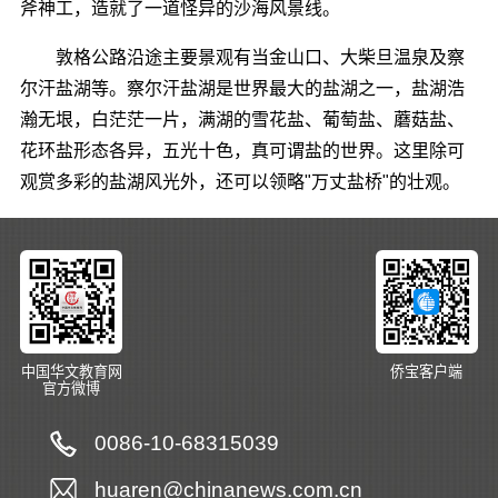
斧神工，造就了一道怪异的沙海风景线。
敦格公路沿途主要景观有当金山口、大柴旦温泉及察
尔汗盐湖等。察尔汗盐湖是世界最大的盐湖之一，盐湖浩
瀚无垠，白茫茫一片，满湖的雪花盐、葡萄盐、蘑菇盐、
花环盐形态各异，五光十色，真可谓盐的世界。这里除可
观赏多彩的盐湖风光外，还可以领略"万丈盐桥"的壮观。
中国华文教育网
侨宝客户端
官方微博
0086-10-68315039
huaren@chinanews.com.cn