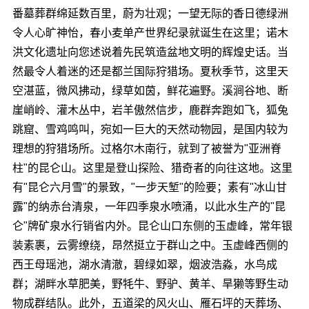
番墓葬群绵延数百里，蔚为壮观；一望无际的香日德绿洲
令人心旷神怡，春小麦单产世界纪录就诞生在这里；诺木
洪文化遗址向您述说着先民筑造盆地文明的辉煌史话。当
然最令人着迷的还是都兰国际狩猎场。夏秋季节，这里天
空湛蓝，微风拂动，绿草如茵，鲜花遍野。溪涧谷地、断
崖峭岭、灌木丛中，岩羊傲然信步，鹿群奔跑如飞，狐兔
跳窟、雪鸡鸣叫，宛如一巨大的天然动物园，是国内较为
理想的狩猎场所。过格尔木南行，就到了被誉为"亚洲脊
柱"的昆仑山。这里是登山探险、猎奇者的向往这地。这里
有"昆仑六月雪"的景致，"一步天堑"的险要；素有"冰山甘
露"的纳赤台清泉，一年四季泉水喷涌，以此水生产的"昆
仑"牌矿泉水行销省内外。昆仑山口东侧的玉虚峰，常年银
装素裹，云雾缭绕，昂然挺立于群山之中。玉虚峰西侧的
西王母瑶池，湖水清澈，碧绿如翠，烟波浩淼，水鸟成
群；湖畔水草肥美，野牦牛、野驴、黄羊、旱獭等野生动
物成群结队。此外，五道梁的风火山、雁石坪的天葬场、