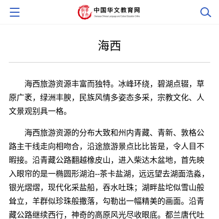
海西
海西旅游资源丰富而独特。冰峰环绕，碧湖点辍，草
原广袤，绿洲丰腴，民族风情多姿态多采，宗教文化、人
文景观别具一格。
海西旅游资源的分布大致和州内青藏、青新、敦格公
路主干线走向相吻合，沿途旅游景点比比皆是，令人目不
暇接。沿青藏公路翻越橡皮山，进入柴达木盆地，首先映
入眼帘的是一椭圆形湖泊--茶卡盐湖，远远望去湖面浩淼，
银光熠熠，现代化采盐船，吞水吐珠；湖畔盐坨似雪山般
耸立，羊群似珍珠般撒落，勾勒出一幅精美的画面。沿青
藏公路继续西行，神奇的高原风光尽收眼底。都兰唐代吐