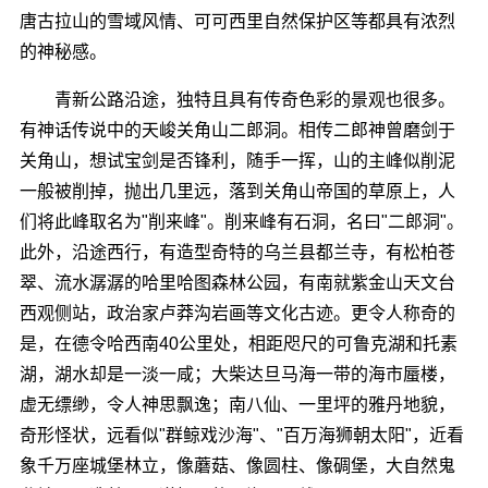
唐古拉山的雪域风情、可可西里自然保护区等都具有浓烈
的神秘感。
青新公路沿途，独特且具有传奇色彩的景观也很多。
有神话传说中的天峻关角山二郎洞。相传二郎神曾磨剑于
关角山，想试宝剑是否锋利，随手一挥，山的主峰似削泥
一般被削掉，抛出几里远，落到关角山帝国的草原上，人
们将此峰取名为"削来峰"。削来峰有石洞，名曰"二郎洞"。
此外，沿途西行，有造型奇特的乌兰县都兰寺，有松柏苍
翠、流水潺潺的哈里哈图森林公园，有南就紫金山天文台
西观侧站，政治家卢莽沟岩画等文化古迹。更令人称奇的
是，在德令哈西南40公里处，相距咫尺的可鲁克湖和托素
湖，湖水却是一淡一咸；大柴达旦马海一带的海市蜃楼，
虚无缥缈，令人神思飘逸；南八仙、一里坪的雅丹地貌，
奇形怪状，远看似"群鲸戏沙海"、"百万海狮朝太阳"，近看
象千万座城堡林立，像蘑菇、像圆柱、像碉堡，大自然鬼