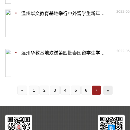
2022-05
温州华文教育基地举行中外留学生新年联欢晚会
2022-05
温州华教基地欢送第四批泰国留学生学成归国
«
1
2
3
4
5
6
7
»