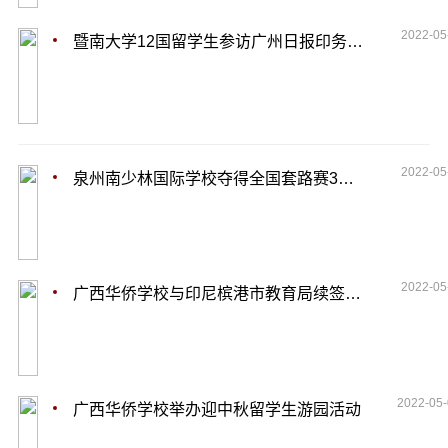
2022-05
暨南大学12国留学生参访广州日报印务中心侧记
2022-05
泉州南少林国际学校夺得全国套路赛3金4银3铜
2022-05
广西华侨学校与印尼槟港市教育局续签合作协议
2022-05
广西华侨学校举办迎中秋留学生游园活动