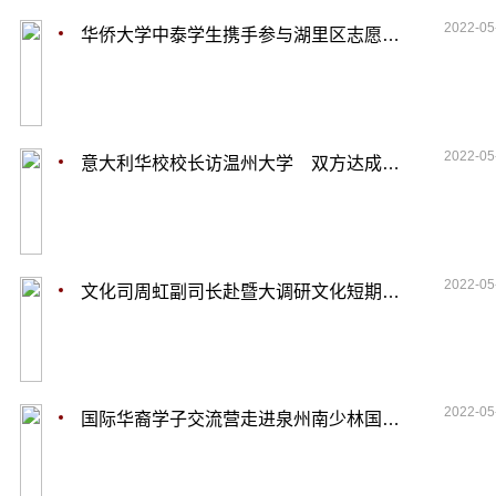
2022-05
华侨大学中泰学生携手参与湖里区志愿支教活动
2022-05
意大利华校校长访温州大学 双方达成合作共识
2022-05
文化司周虹副司长赴暨大调研文化短期培训工作
2022-05
国际华裔学子交流营走进泉州南少林国际学校