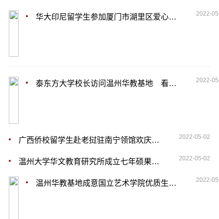
2022-05
华大印尼留学生参加厦门市湖里区爱心支教活动
2022-05
泰东方大学校长访问温州华教基地 看望留学生
2022-05-02
广西侨校留学生赴老挝驻南宁领馆欢庆泼水节
2022-05-02
温州大学华文教育研究所成立七年硕果累累
2022-05
温州华教基地成意国立艺术学院优质生源基地