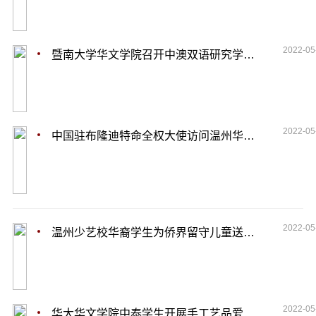
2022-05
暨南大学华文学院召开中澳双语研究学术研讨会
2022-05
中国驻布隆迪特命全权大使访问温州华教基地
2022-05
温州少艺校华裔学生为侨界留守儿童送爱的礼物
2022-05
华大华文学院中泰学生开展手工艺品爱心义卖