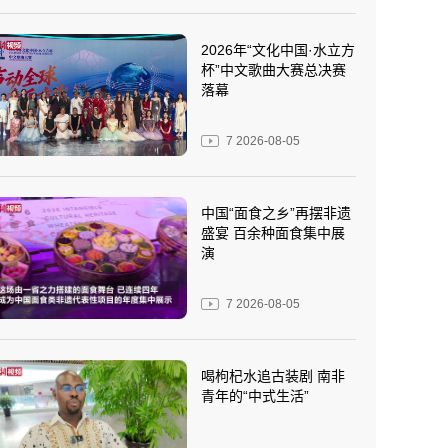
2026年“文化中国·水立方
杯”中文歌曲大赛总决赛
落幕
7
2026-08-05
中国“面食之乡”再摆非遗
盛宴 百余种面食集中展
演
7
2026-08-05
喝枸杞水追古装剧 南非
青年的“中式生活”