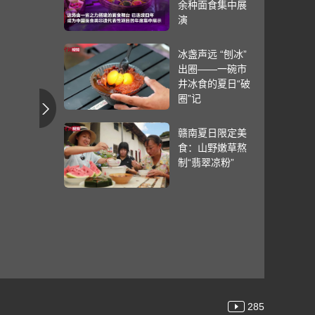
余种面食集中展
演
冰盏声远 “刨冰”
出圈——一碗市
井冰食的夏日“破
圈”记
赣南夏日限定美
食：山野嫩草熬
制“翡翠凉粉”
285