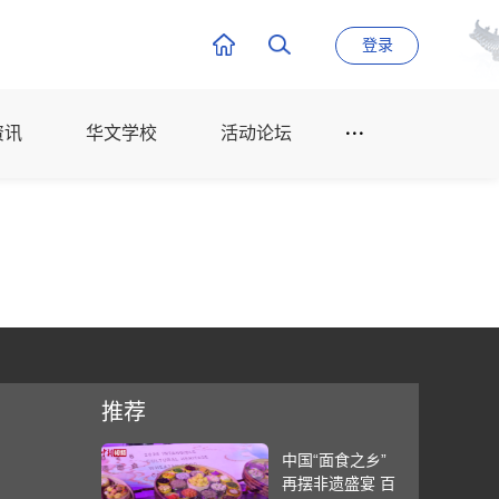
登录
资讯
华文学校
活动论坛
推荐
中国“面食之乡”
再摆非遗盛宴 百