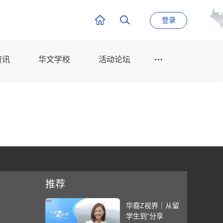
登录
资讯
华文学校
活动论坛
推荐
华裔Z视界｜从留
学生到“分享