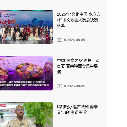
2026年“文化中国·水立方
杯”中文歌曲大赛总决赛
落幕
8
2026-08-05
中国“面食之乡”再摆非遗
盛宴 百余种面食集中展
演
8
2026-08-05
喝枸杞水追古装剧 南非
青年的“中式生活”