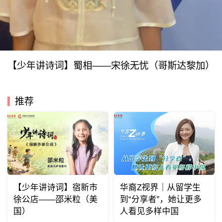
【少年讲诗词】蜀相——宋徐无忧（哥斯达黎加）
推荐
【少年讲诗词】宿新市
华裔Z视界｜从留学生
徐公店——邵米粒（美
到“分享者”，她让更多
国）
人看见多样中国