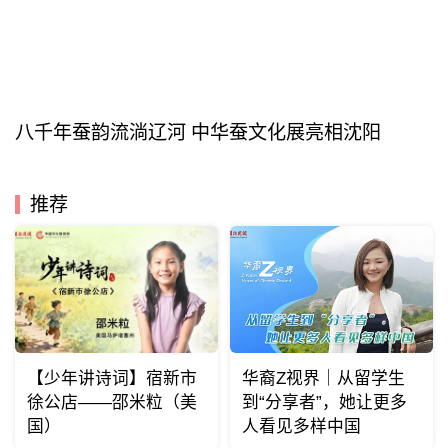
八千年蚕韵流淌辽河 中华蚕文化展亮相沈阳
推荐
【少年讲诗词】宿新市
华裔Z视界｜从留学生
徐公店——邵米粒（美
到“分享者”，她让更多
国）
人看见多样中国