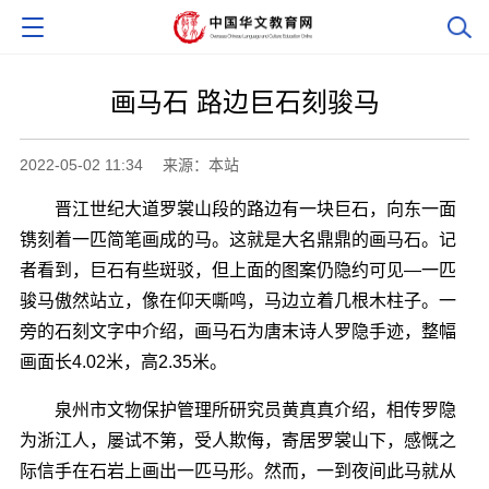
画马石 路边巨石刻骏马
2022-05-02 11:34
来源：本站
晋江世纪大道罗裳山段的路边有一块巨石，向东一面
镌刻着一匹简笔画成的马。这就是大名鼎鼎的画马石。记
者看到，巨石有些斑驳，但上面的图案仍隐约可见―一匹
骏马傲然站立，像在仰天嘶鸣，马边立着几根木柱子。一
旁的石刻文字中介绍，画马石为唐末诗人罗隐手迹，整幅
画面长4.02米，高2.35米。
泉州市文物保护管理所研究员黄真真介绍，相传罗隐
为浙江人，屡试不第，受人欺侮，寄居罗裳山下，感慨之
际信手在石岩上画出一匹马形。然而，一到夜间此马就从