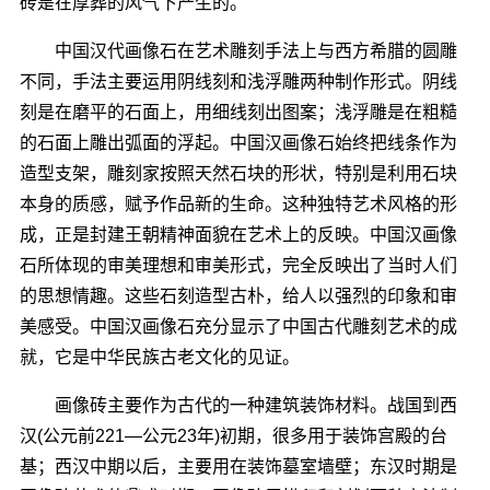
砖是在厚葬的风气下产生的。
中国汉代画像石在艺术雕刻手法上与西方希腊的圆雕
不同，手法主要运用阴线刻和浅浮雕两种制作形式。阴线
刻是在磨平的石面上，用细线刻出图案；浅浮雕是在粗糙
的石面上雕出弧面的浮起。中国汉画像石始终把线条作为
造型支架，雕刻家按照天然石块的形状，特别是利用石块
本身的质感，赋予作品新的生命。这种独特艺术风格的形
成，正是封建王朝精神面貌在艺术上的反映。中国汉画像
石所体现的审美理想和审美形式，完全反映出了当时人们
的思想情趣。这些石刻造型古朴，给人以强烈的印象和审
美感受。中国汉画像石充分显示了中国古代雕刻艺术的成
就，它是中华民族古老文化的见证。
画像砖主要作为古代的一种建筑装饰材料。战国到西
汉(公元前221―公元23年)初期，很多用于装饰宫殿的台
基；西汉中期以后，主要用在装饰墓室墙壁；东汉时期是