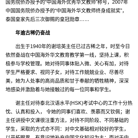
国务院侨办授予的“中国海外优秀华文教师”称号，2007年
中国国务院侨办授予的“中国海外华文教师终身成就奖”，
泰国皇家先后三次御赐的皇冠勋章……
年逾古稀仍奋战
出生于1940年的谢培英主任已过古稀之年，时至今日
依然奋战在中国海外华文教育教学第一线，坚持上课，积
极参与学校管理。她对待同事体贴入微、关心有加，对待
学生严格要求、视同子女，对待工作兢兢业业、尽善尽
美，她为人处事的高尚品质和甘于奉献的牺牲精神，深深
地感染并激励着与她接触过的每一位同事和学生。
谢主任对待泰北汉语水平(HSK)考试中心的工作十分热
忱、认真和投入， 令她的同事们喜欢、羡慕而又钦佩；谢
主任讲授中文课很注重方法，对待不同阶段、不同基础的
学生，采取的方式亦不同：对中文基础相对较好的学生，
以开拓眼界、有意识地补充中国文化知识为主；而对于中