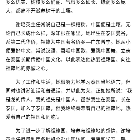
多么优美、树枝多么俏丽、气根多么硕长、绿荫多么庞
大，都离不开滋养树干的土壤。
谢培英主任常说自己是一棵榕树，中国便是土壤，无
论自己长成什么样，深知根在哪里。她出生在泰国曼谷，
系第二代华侨，祖籍为中国著名侨乡―广东普宁。她从小
便爱好中文，常说汉语，喜唱中国歌，爱跳中国舞，立志
在泰国长期传播中国文化，以此表达他热爱祖籍国、向往
祖籍地的赤诚之心。
为了工作和生活，她很努力地学习泰国当地语言，但
同时也讲潮汕话和普通话，并以此为荣，正如她所说：“我
是龙的传人，我的祖先是中国人，虽然我生在泰国，长在
泰国，加入了泰国籍，但我始终眷恋着自己的祖籍地，热
爱着自己的祖国和同胞”。
为了进一步了解祖籍国，培养与祖籍地的感情，谢培
英主任尽量利用各种机会赴中国访问、考察和学习，譬