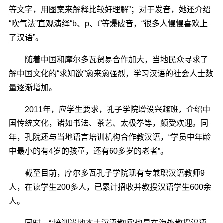
等文字，用图案来解释比较好理解”；对于发音，她还介绍
“吹气法”直观演绎“b、p、t”等爆破音，“很多人慢慢喜欢上
了汉语”。
随着中国和摩尔多瓦贸易合作加大，当地民众寻求了
解中国文化的“求知欲”愈来愈强烈，学习汉语的社会人士数
量逐渐增加。
2011年，应学生要求，孔子学院增设兴趣班，介绍中
国传统文化，诸如书法、茶艺、太极拳等，颇受欢迎。同
年，孔院还与当地语言培训机构合作教汉语，“学员中年龄
中最小的有4岁的孩童，还有60多岁的老者”。
截至目前，摩尔多瓦孔子学院现有专兼职汉语教师9
人，在读学生200多人，已累计招收并教授汉语学生600余
人。
同时，“‘培训当地本土汉语教师’也是在海外教授汉语