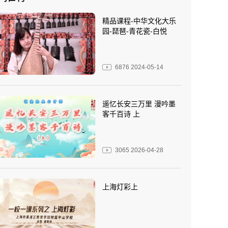
精品课程-中华文化大乐
园-琵琶-青花瓷-白悦
6876
2024-05-14
遥忆长安三万里 漫吟墨
客千百诗 上
3065
2026-04-28
上海灯彩上